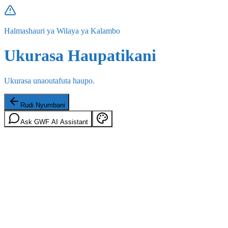
Halmashauri ya Wilaya ya Kalambo
Ukurasa Haupatikani
Ukurasa unaoutafuta haupo.
Rudi Nyumbani
Ask GWF AI Assistant